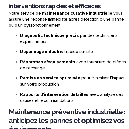
interventions rapides et efficaces
Notre service de
maintenance curative industrielle
vous
assure une ré
ponse imm
é
diate aprè
s détection d’une panne
ou d’un dysfonctionnement :
Diagnostic technique précis
par des techniciens
expé
riment
és
Dépannage industriel
rapide sur site
Réparation d’équipements
avec fourniture de pi
è
ces
de rechange
Remise en service optimisée
pour minimiser l’impact
sur votre production
Rapports d’intervention détaillés
avec analyse des
causes et recommandations
Maintenance préventive industrielle :
anticipez les pannes et optimisez vos