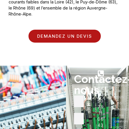
courants faibles dans la Loire (42), le Puy-de-Dô
me (63
),
l
e Rh
ône (69) et l’ensemble de la région Auvergne-
Rhô
ne-Alpe.
DEMANDEZ UN DEVIS
Contactez
Téléphone
Copyrigh
nous
06
©
84
2025
50
BS
79
automati
11
- Une
06
création
43
SITE