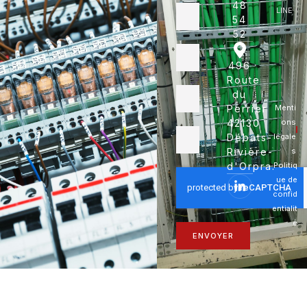
48
LINE
54
52
496
Route
du
Perrier
Menti
42130
ons
Débats-
légale
Rivière-
s
d'Orpra.
Politiq
ue de
confid
entialit
é
ENVOYER