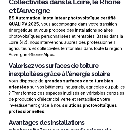
Collectivités dans la Loire, le Rhône
et l’Auvergne
BS Automation, installateur photovolta
ï
que certifié
QUALIPV 2025
, vous accompagne dans votre transition
énergétique et vous propose des installations solaires
photovolta
ï
ques personnalisées et rentables. Basés dans la
Loire (42), nous intervenons aupr
è
s des professionnels,
agriculteurs et collectivités territoriales dans toute la région
Auvergne-Rhô
ne-Alpes.
Valorisez vos surfaces de toiture
inexploitées grâce à l'énergie solaire
Vous disposez de
grandes surfaces de toiture bien
orientées
sur vos bâtiments industriels, agricoles ou
publics
? Transformez ces espaces inutilisé
s en v
éritables centrales
de production d’électricité verte et rentabilisez votre
investissement grâce à
nos
solutions photovolta
ï
ques
professionnelles
.
Avantages des installations