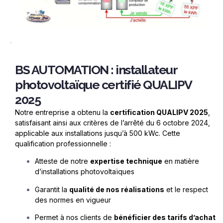
BS AUTOMATION : installateur
photovoltaïque certifié QUALIPV
2025
Notre entreprise a obtenu la
certification QUALIPV 2025
,
satisfaisant ainsi aux crit
è
res de l’arrêté du 6 octobre 2024,
applicable aux installations jusqu’à 500 kWc. Cette
qualification professionnelle :
Atteste de notre
expertise technique
en mati
è
re
d’installations photovolta
ï
ques
Garantit la
qualit
é
de nos r
éalisations
et le respect
des normes en vigueur
Permet à nos clients de
bénéficier des tarifs d’achat