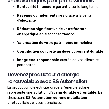
photovoltaïques pour professionnels
Rentabilit
é financi
ère garantie
sur le long terme
Revenus complémentaires
grâce à la vente
d’électricité
Réduction significative de votre facture
énergétique
en autoconsommation
Valorisation de votre patrimoine immobilier
Contribution concr
è
te au développement durable
Image
éco-responsable
aupr
è
s de vos clients et
partenaires
Devenez producteur d'énergie
renouvelable avec BS Automation
La production d’électricité grâce à l’énergie solaire
représente une
solution d’avenir durable et rentable
. En
choisissant
BS Automation comme installateur
photovolta
ï
que
, vous bénéficiez :