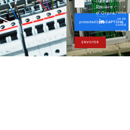
Débats-
légale
Rivière-
s
d'Orpra.
Politiq
ue de
confid
entialit
é
ENVOYER