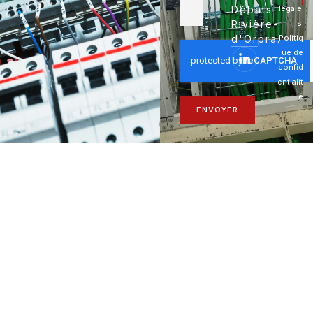
Débats-
légale
Rivière-
s
d'Orpra.
Politiq
ue de
confid
entialit
é
ENVOYER