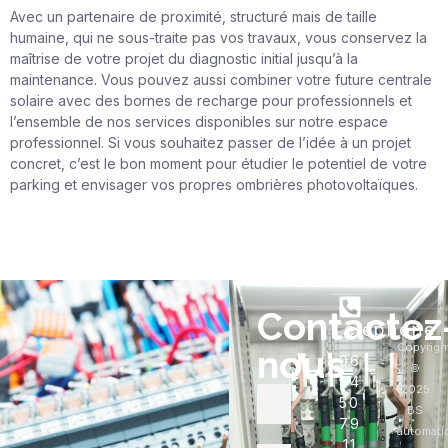
Avec un partenaire de proximité, structuré mais de taille
humaine, qui ne sous-traite pas vos travaux, vous conservez la
maîtrise de votre projet du diagnostic initial jusqu’à la
maintenance. Vous pouvez aussi combiner votre future centrale
solaire avec des
bornes de recharge pour professionnels
et
l’ensemble de nos services disponibles sur notre espace
professionnel. Si vous souhaitez passer de l’idée à un projet
concret, c’est le bon moment pour étudier le potentiel de votre
parking et envisager vos propres ombrières photovoltaïques.
Contactez
Téléphone
Copyrigh
nous
06
©
84
2025
50
BS
79
automati
11