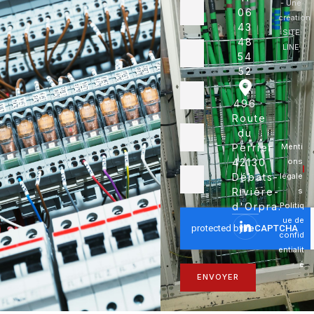
- Une
06
création
43
SITE
48
LINE
54
52
496
Route
du
Perrier
Menti
42130
ons
Débats-
légale
Rivière-
s
d'Orpra.
Politiq
ue de
confid
entialit
é
ENVOYER