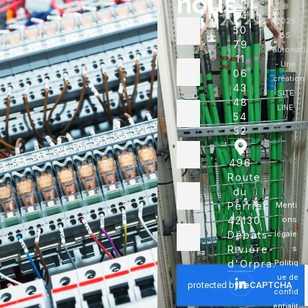
nous
06
©
84
2025
50
BS
79
automati
11
- Une
06
création
43
SITE
48
LINE
54
52
496
Route
du
Perrier
Menti
42130
ons
Débats-
légale
Rivière-
s
d'Orpra.
Politiq
ue de
confid
entialit