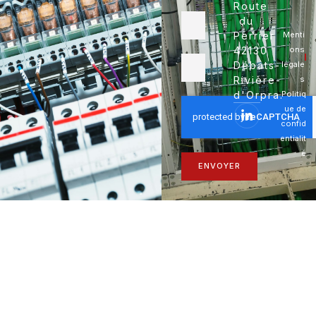
Route
du
Perrier
Menti
42130
ons
Débats-
légale
Rivière-
s
d'Orpra.
Politiq
ue de
confid
entialit
é
ENVOYER