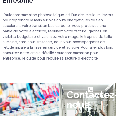
En résumé
L’autoconsommation photovoltaïque est l’un des meilleurs leviers
pour reprendre la main sur vos coûts énergétiques tout en
accélérant votre transition bas carbone. Vous produisez une
partie de votre électricité, réduisez votre facture, gagnez en
visibilité budgétaire et valorisez votre image. Entreprise de taille
humaine, sans sous-traitance, nous vous accompagnons de
l’étude initiale à la mise en service et au suivi. Pour aller plus loin,
consultez notre article détaillé :
autoconsommation pour
entreprise, le guide pour réduire sa facture d’électricité
.
Contactez
Téléphone
Copyrigh
nous
06
©
84
2025
50