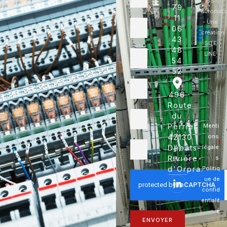
BS
79
automati
11
- Une
06
création
43
SITE
48
LINE
54
52
496
Route
du
Perrier
Menti
42130
ons
Débats-
légale
Rivière-
s
d'Orpra.
Politiq
ue de
confid
entialit
é
ENVOYER